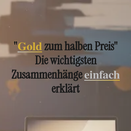
Gold
"
zum halben Preis"
Die wichtigsten
einfach
Zusammenhänge
erklärt